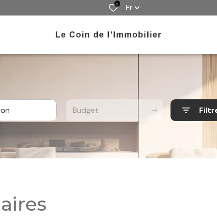
0
Fr
Budget
Filtr
aires