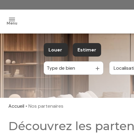
Menu
accueil
Louer
Estimer
locations
Type de bien
à l'année
gestion
De l'immo pro
alerte
e-
mail
Accueil
Nos partenaires
contact
Découvrez les parten