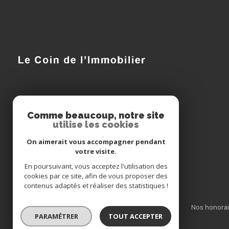
Le Coin de l'Immobilier
Comme beaucoup, notre site
utilise les cookies
03 29 75 21 38
On aimerait vous accompagner pendant
lecoindelimmobilier@orange.fr
votre visite.
15 QUAI CARNOT
En poursuivant, vous acceptez l'utilisation des
55000 BAR-LE-DUC
cookies par ce site, afin de vous proposer des
contenus adaptés et réaliser des statistiques !
Nos partenaires
Mentions légales
Admin
Nos honorai
PARAMÉTRER
TOUT ACCEPTER
© 2026 | Tous droits réservés