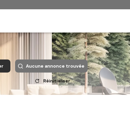
er
Aucune annonce trouvée
Réinitialiser