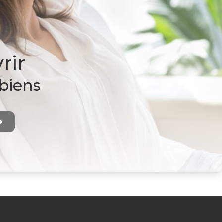
rir
 biens