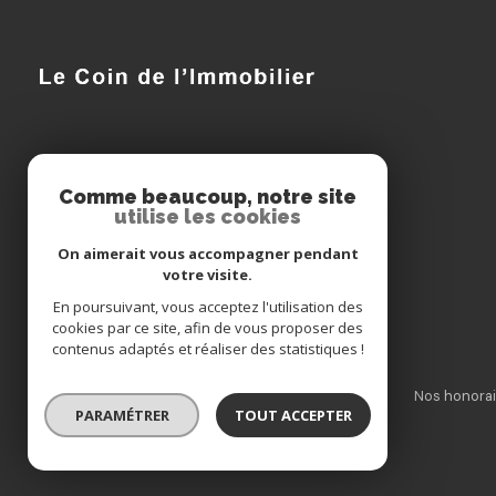
Le Coin de l'Immobilier
Comme beaucoup, notre site
utilise les cookies
03 29 75 21 38
On aimerait vous accompagner pendant
lecoindelimmobilier@orange.fr
votre visite.
15 QUAI CARNOT
En poursuivant, vous acceptez l'utilisation des
55000 BAR-LE-DUC
cookies par ce site, afin de vous proposer des
contenus adaptés et réaliser des statistiques !
Nos partenaires
Mentions légales
Admin
Nos honorai
PARAMÉTRER
TOUT ACCEPTER
© 2026 | Tous droits réservés