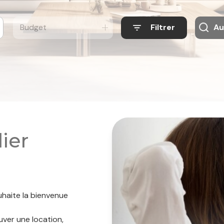
Budget
Filtrer
Au
ier
uhaite la bienvenue
uver une location,