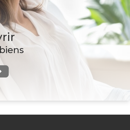
rir
 biens