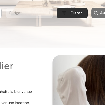
Budget
Filtrer
Au
ier
uhaite la bienvenue
uver une location,