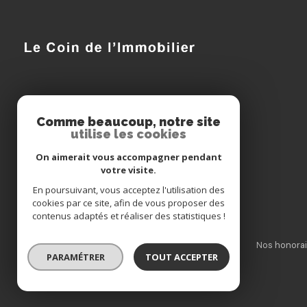
Le Coin de l'Immobilier
Comme beaucoup, notre site
utilise les cookies
03 29 75 21 38
On aimerait vous accompagner pendant
lecoindelimmobilier@orange.fr
votre visite.
15 QUAI CARNOT
En poursuivant, vous acceptez l'utilisation des
55000 BAR-LE-DUC
cookies par ce site, afin de vous proposer des
contenus adaptés et réaliser des statistiques !
Nos partenaires
Mentions légales
Admin
Nos honorai
PARAMÉTRER
TOUT ACCEPTER
© 2026 | Tous droits réservés