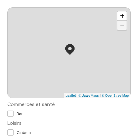
+
−
Leaflet
|
©
Maps
|
© OpenStreetMap
Jawg
Commerces et santé
Bar
Loisirs
Cinéma