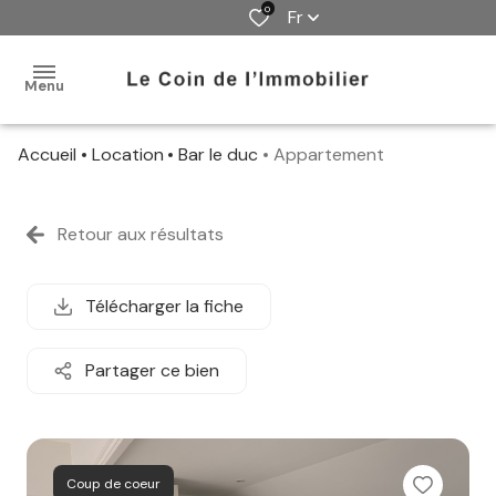
0
Fr
Menu
Accueil
Location
Bar le duc
Appartement
accueil
locations
Retour aux résultats
gestion
Télécharger la fiche
alerte
e-
Partager ce bien
mail
contact
Coup de coeur