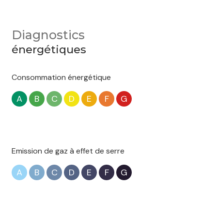
Diagnostics
énergétiques
Consommation énergétique
A
B
C
D
E
F
G
Emission de gaz à effet de serre
A
B
C
D
E
F
G