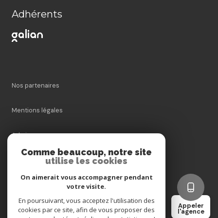
Adhérents
Nos partenaires
Mentions légales
Admin
Comme beaucoup, notre site
utilise les cookies
Nos honoraires
On aimerait vous accompagner pendant
Politique RGPD
votre visite.
En poursuivant, vous acceptez l'utilisation des
Appeler
cookies par ce site, afin de vous proposer des
Cookies
l'agence