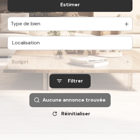
Estimer
à l'année
De l'immo pro
Type de bien
Budget
Filtrer
Aucune annonce trouvée
Réinitialiser