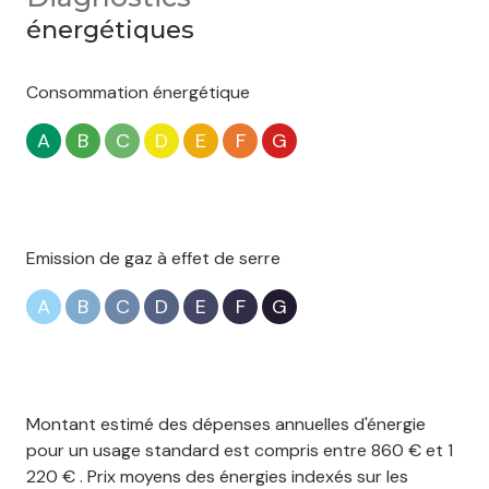
énergétiques
Consommation énergétique
A
B
C
D
E
F
G
Emission de gaz à effet de serre
A
B
C
D
E
F
G
Montant estimé des dépenses annuelles d'énergie
pour un usage standard est compris entre 860 € et 1
220 € . Prix moyens des énergies indexés sur les