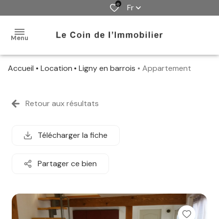
0
Fr
Menu
Accueil
Location
Ligny en barrois
Appartement
accueil
locations
Retour aux résultats
gestion
Télécharger la fiche
alerte
e-
Partager ce bien
mail
contact